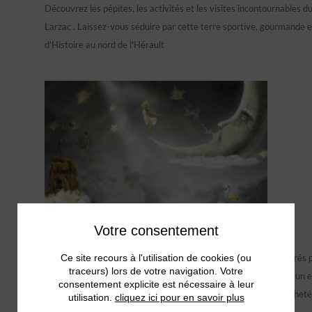
Découvrez les pépites, les activités et les visites incontournables d
Larzac . Laissez-vous séduire par cette terre sportive, gourmande e
d'Histoire au nord de l'Hérault
Quartier Luna
Votre consentement
https://www.luna-et-cie.fr/
Réalisation de 5 sites sur le même template pour 5 théâtres gérés 
Ce site recours à l'utilisation de cookies (ou
traceurs) lors de votre navigation. Votre
Avignon, avec réservation et paiement en ligne. Déploiement d'un e
consentement explicite est nécessaire à leur
compagnies et d'une application web pour scanner les billets achetés
utilisation.
cliquez ici pour en savoir plus