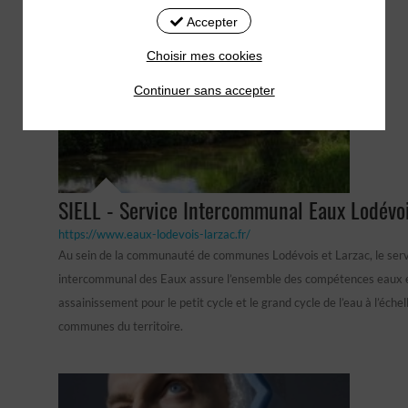
Accepter
Choisir mes cookies
Continuer sans accepter
SIELL - Service Intercommunal Eaux Lodévo
https://www.eaux-lodevois-larzac.fr/
Au sein de la communauté de communes Lodévois et Larzac, le serv
intercommunal des Eaux assure l’ensemble des compétences eaux 
assainissement pour le petit cycle et le grand cycle de l’eau à l’éche
communes du territoire.