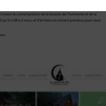
s pour entretenir ce qui lui semble essentiel, l'amour,
à travers la contemplation de la beauté, de l'harmonie et de la
qu'il s'offre à vous, et d'en faire un instant précieux pour vous
tion.