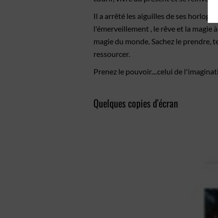
Il a arrêté les aiguilles de ses horloge
l'émerveillement , le rêve et la magie 
magie du monde. Sachez le prendre, tel 
ressourcer.
Prenez le pouvoir....celui de l'imagina
Quelques copies d'écran