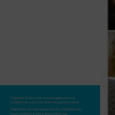
L'Agence Ginko vous accompagne dans la
création de votre site Internet personnalisé.
Organisés en regroupement de compétences,
nous mettons à votre disposition les