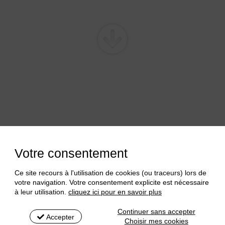
préciera encore davantage le charme et la douceur lumineuse et
Votre consentement
Ce site recours à l'utilisation de cookies (ou traceurs) lors de
 délivrera le secret de sa légende et les raisons de son départ
votre navigation. Votre consentement explicite est nécessaire
confiera entièrement ce lieu.
à leur utilisation.
cliquez ici pour en savoir plus
pendu", ce dernier ayant choisi d'y séjourner pour ne plus
Continuer sans accepter
Accepter
Choisir mes cookies
er.