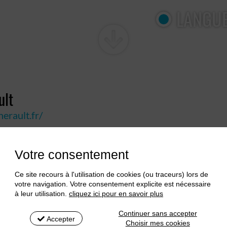
LANGUE
ult
erault.fr/
e de promotion du label Vignobles et
Votre consentement
Points fort
Hérault".
Ce site recours à l'utilisation de cookies (ou traceurs) lors de
Autonomi
leurs terroirs, les caves coopératives du
votre navigation. Votre consentement explicite est nécessaire
t celles de Montpeyroux, Saint-Saturnin et
à leur utilisation.
cliquez ici pour en savoir plus
Interfaç
pondre à l’engouement naissant pour les vins
touristiq
Continuer sans accepter
Accepter
Choisir mes cookies
Cartogra