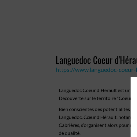
Languedoc Coeur d'Héra
https://www.languedoc-coeur-h
Languedoc Coeur d'Hérault est un sit
Découverte sur le territoire "Coeur d'
Bien conscientes des potentialités de 
Languedoc, Cœur d’Hérault, notammen
Cabrières, s’organisent alors pour ré
de qualité.