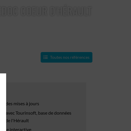
DOC COEUR D'HÉRAULT
Toutes nos références
s
e des mises à jours
age avec Tourinsoft, base de données
ue de l'Hérault
phie interactive