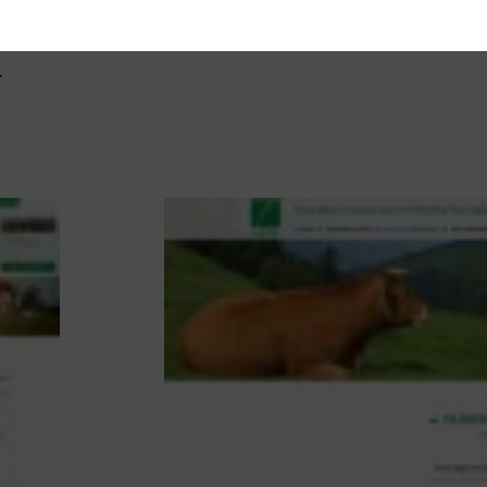
ientifique.
he multi-partenariaux.
.