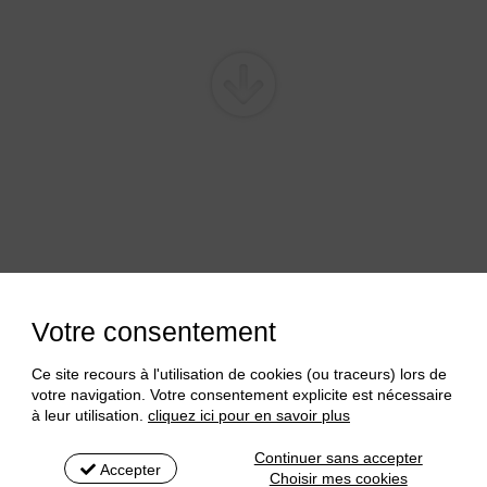
se pour la Production Fourragère (Association
Votre consentement
Points fort
de :
Ce site recours à l'utilisation de cookies (ou traceurs) lors de
Autonomi
r des rencontres entre les différents
votre navigation. Votre consentement explicite est nécessaire
à leur utilisation.
cliquez ici pour en savoir plus
Outil d'i
 par la prairie et la production fourragère.
Printemp
nces et des travaux de recherches.
Continuer sans accepter
Accepter
Choisir mes cookies
Extranet 