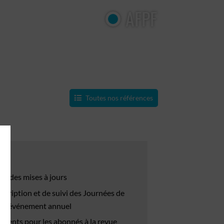
AFPF
Toutes nos références
s
e des mises à jours
nscription et de suivi des Journées de
s, événement annuel
clients pour les abonnés à la revue