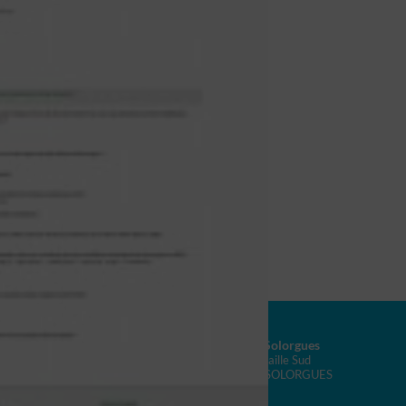
Agence Nages-et-Solorgues
100 chemin de la Draille Sud
30114 NAGES-ET-SOLORGUES