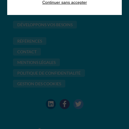
Organisés en regroupement de compétences, nous mettons
Continuer sans accepter
à votre disposition les compétences qui garantiront la
réussite de votre projet.
DÉVELOPPONS VOS BESOINS
RÉFÉRENCES
CONTACT
MENTIONS LÉGALES
POLITIQUE DE CONFIDENTIALITÉ
GESTION DES COOKIES